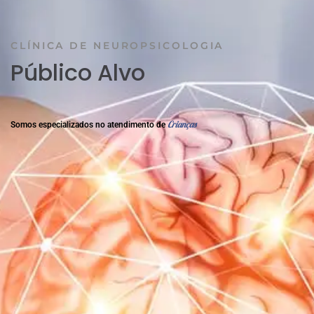
CLÍNICA DE NEUROPSICOLOGIA
Público Alvo
C
r
i
a
n
ç
a
s
Somos
especializados
no
atendimento
de