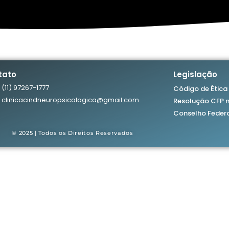
tato
Legislação
(11) 97267-1777
Código de Ética 
clinicacindneuropsicologica@gmail.com
Resolução CFP n
Conselho Federa
© 2025 | Todos os Direitos Reservados